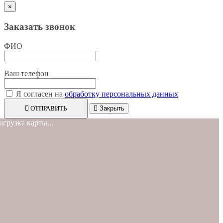
×
Заказать звонок
ФИО
Ваш телефон
Я согласен на
обработку персональных данных
ОТПРАВИТЬ
Закрыть
агрузка карты...